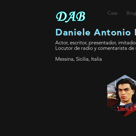
Casa
Biog
Daniele Antonio 
Actor, escritor, presentador, imitador
Locutor de radio y comentarista de 
Messina, Sicilia, Italia
Libro 1