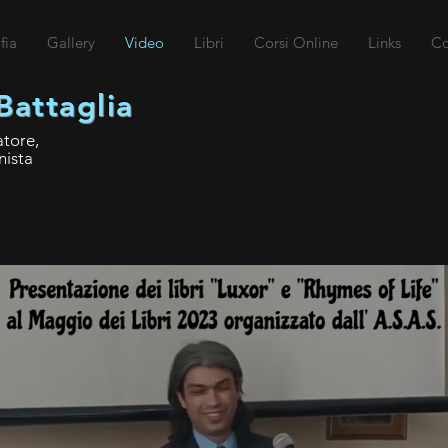
fia
Gallery
Video
Libri
Corsi Online
Links
Co
Battaglia
atore,
nista