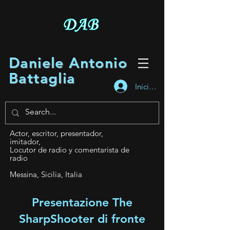
Daniele Antonio
Battaglia
Iniciar sesión
Actor, escritor, presentador,
imitador,
Locutor de radio y comentarista de
radio
Messina, Sicilia, Italia
Presentazione The
SharpShooter di fronte