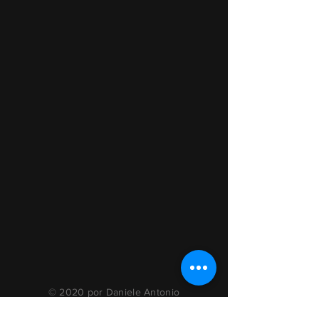
© 2020 por Daniele Antonio
Battaglia
Rugantino7 y Cybernet Technology