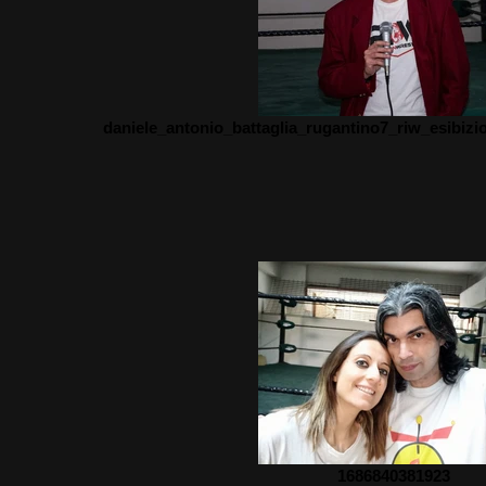
daniele_antonio_battaglia_rugantino7_riw_esibiz
1686840381923