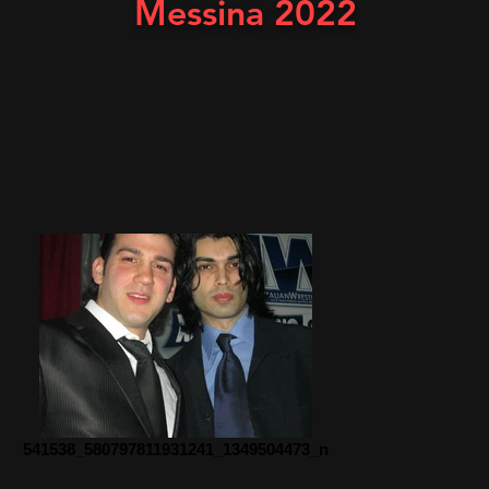
Messina 2022
541538_580797811931241_1349504473_n