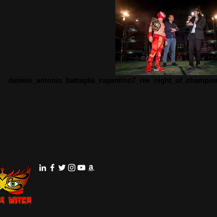
daniele_antonio_battaglia_rugantino7_riw_night_of_champi