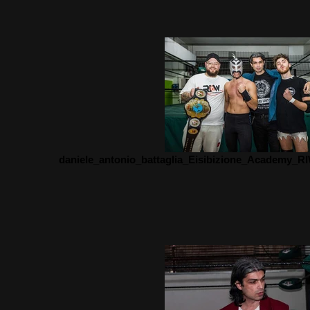
daniele_antonio_battaglia_Eisibizione_Academy_