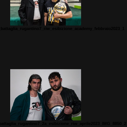
_battaglia_rugantino7_riw_esibizione_academy_febbraio2023_1
battaglia_rugantino7_2a_esibizione_riw_aprile2023_IMG_8850_2