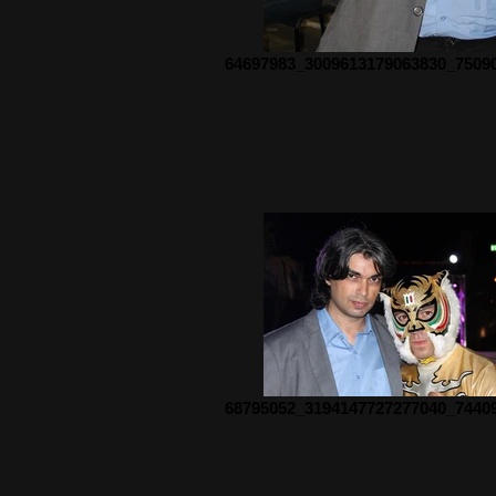
64697983_3009613179063830_7509
68795052_3194147727277040_7440