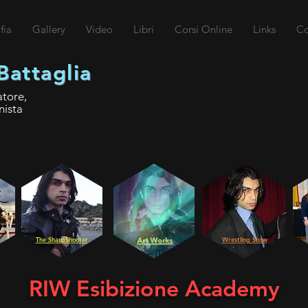
fia
Gallery
Video
Libri
Corsi Online
Links
Co
Battaglia
atore,
nista
The SharpShooter
Art Works
Wrestling Show
RIW Esibizione Academy