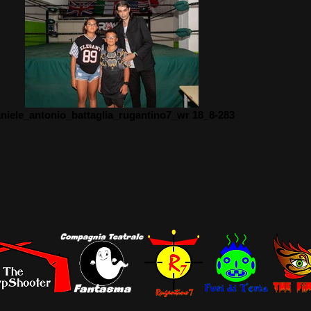
niele_antonio_battaglia_rugantino7_wr 18_8-283