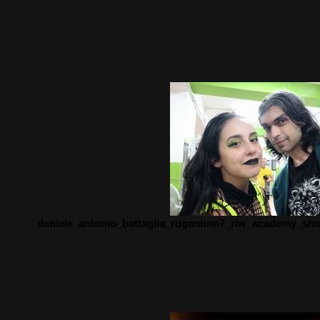
daniele_antonio_battaglia_rugantino7_riw_academy_sh