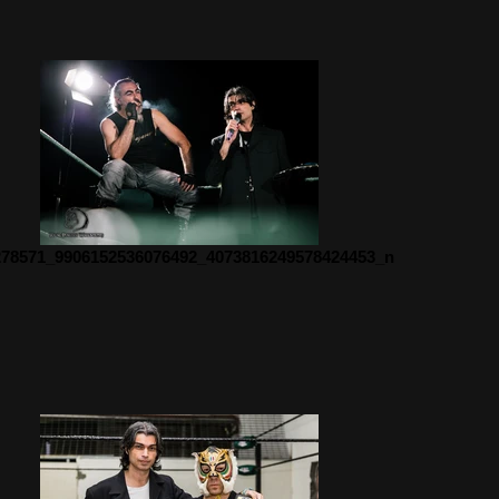
278571_9906152536076492_4073816249578424453_n