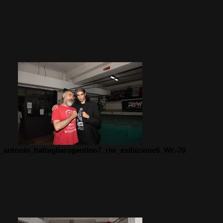
e_antonio_battagliarugantino7_riw_esibizione6_Wr.-70