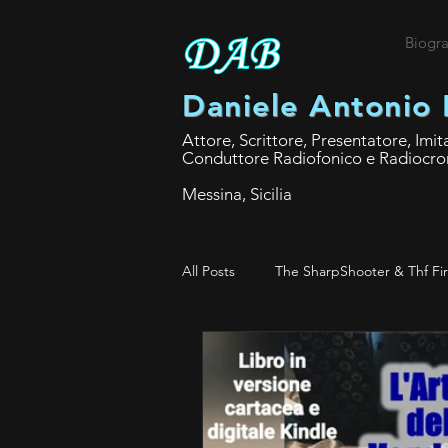
Biogra
Daniele Antonio 
Attore, Scrittore, Presentatore, Imit
Conduttore Radiofonico e Radiocro
Messina, Sicilia
All Posts
The SharpShooter & Thf Fi
Libri cinematografici e teatrali
Centro Palco Academy