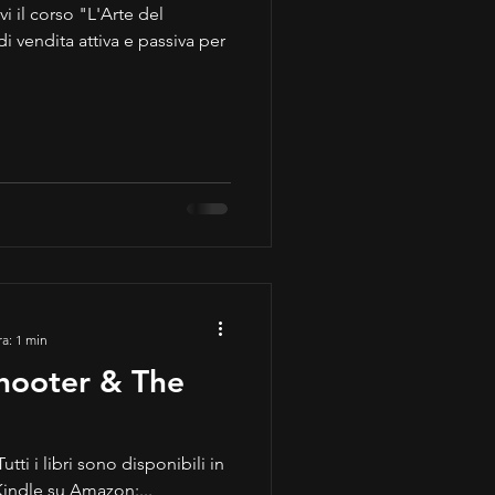
i il corso "L'Arte del
ra: 1 min
pShooter & The
Kindle su Amazon:...