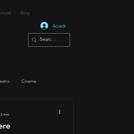
ntatti
Blog
Accedi
eatro
Cinema
 Academy
Wrestling
 2 min
ere