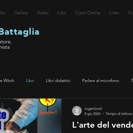
fia
Gallery
Video
Libri
Corsi Online
Links
Co
Battaglia
atore,
nista
re Witch
Libri
Libri didattici
Parlare al microfono
T
Radio
Sport
Corsi
Video
Foto
Irl
DAB
rugantino0
8 giu 2024
Tempo di lettura:
L'arte del vend