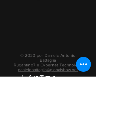
© 2020 por Daniele Antonio
Battaglia
Rugantino7 e Cybernet Technology
danielebattaglia@globalshow.net
livros de atores de rádio
Informação de
privacidade