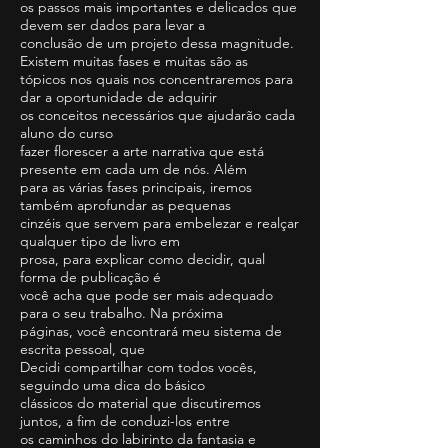
os passos mais importantes e delicados que
devem ser dados para levar a
conclusão de um projeto dessa magnitude.
Existem muitas fases e muitas são as
tópicos nos quais nos concentraremos para
dar a oportunidade de adquirir
os conceitos necessários que ajudarão cada
aluno do curso
fazer florescer a arte narrativa que está
presente em cada um de nós. Além
para as várias fases principais, iremos
também aprofundar as pequenas
cinzéis que servem para embelezar e realçar
qualquer tipo de livro em
prosa, para explicar como decidir, qual
forma de publicação é
você acha que pode ser mais adequado
para o seu trabalho. Na próxima
páginas, você encontrará meu sistema de
escrita pessoal, que
Decidi compartilhar com todos vocês,
seguindo uma dica do básico
clássicos do material que discutiremos
juntos, a fim de conduzi-los entre
os caminhos do labirinto da fantasia e