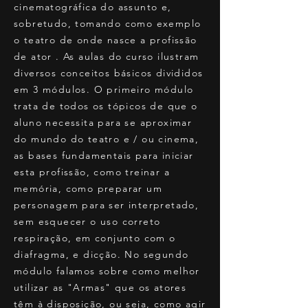
cinematográfica do assunto e,
sobretudo, tomando como exemplo
o teatro de onde nasce a profissão
de ator . As aulas do curso ilustram
diversos conceitos básicos divididos
em 3 módulos. O primeiro módulo
trata de todos os tópicos de que o
aluno necessita para se aproximar
do mundo do teatro e / ou cinema,
as bases fundamentais para iniciar
esta profissão, como treinar a
memória, como preparar um
personagem para ser interpretado,
sem esquecer o uso correto
respiração, em conjunto com o
diafragma, e dicção. No segundo
módulo falamos sobre como melhor
utilizar as "Armas" que os atores
têm à disposição, ou seja, como agir