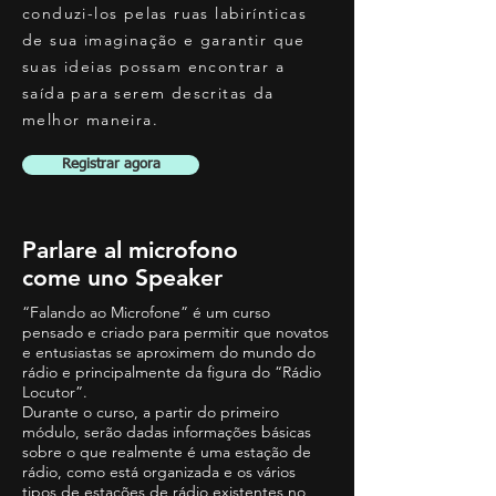
conduzi-los pelas ruas labirínticas
de sua imaginação e garantir que
suas ideias possam encontrar a
saída para serem descritas da
melhor maneira.
Registrar agora
Parlare al microfono
come uno Speaker
“Falando ao Microfone” é um curso
pensado e criado para permitir que novatos
e entusiastas se aproximem do mundo do
rádio e principalmente da figura do “Rádio
Locutor”.
Durante o curso, a partir do primeiro
módulo, serão dadas informações básicas
sobre o que realmente é uma estação de
rádio, como está organizada e os vários
tipos de estações de rádio existentes no