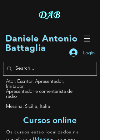
Daniele Antonio
Battaglia
Login
Ator, Escritor, Apresentador,
Imitador,
Apresentador e comentarista de
rádio
Messina, Sicília, Italia
Cursos online
Os cursos estão localizados na
plataforma
Udemy
e, uma vez