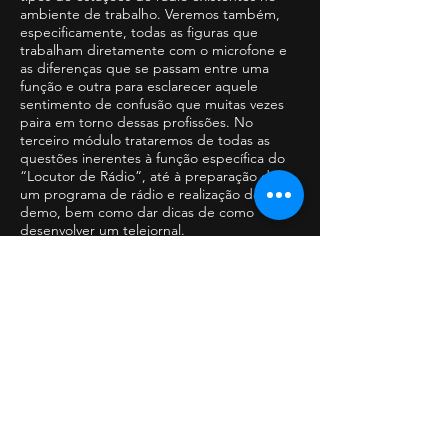
ambiente de trabalho. Veremos também,
especificamente, todas as figuras que
trabalham diretamente com o microfone e
as diferenças que se passam entre uma
função e outra para esclarecer aquele
sentimento de confusão que muitas vezes
paira em torno dessas profissões. No
terceiro módulo trataremos de todas as
questões inerentes à função específica do
“Locutor de Rádio”, até à preparação de
um programa de rádio e realização de uma
demo, bem como dar dicas de como
desenvolver um telejornal.
“Falar ao microfone” dirige-se a todos,
desde os simples entusiastas até aos que
começaram a exercer uma destas profissões
e pretendem melhorar os seus
conhecimentos. Além disso, para ajudá-lo a
aprender o máximo possível o que é
explicado nestas páginas, incluímos
também exercícios práticos a realizar, para
que possa treinar objetivamente, praticando
quantas vezes puder.