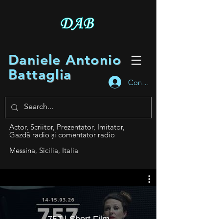
Daniele Antonio
Battaglia
Conectează-te
Actor, Scriitor, Prezentator, Imitator,
Gazdă radio și comentator radio
Messina, Sicilia, Italia