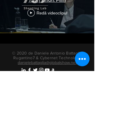
757 | Short Film
Redă videoclipul
© 2020 de Daniele Antonio Battaglia
Rugantino7 & Cybernet Technology
danielebattaglia@globalshow.net
cărți ale actorilor radio
Informații de
confidențialitate