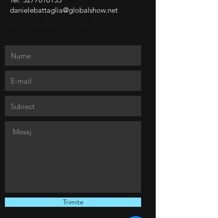
danielebattaglia@globalshow.net
Strada 500 Terry Francois
San Francisco, CA 94158
Trimite