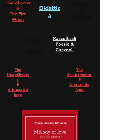
Parlare
SharpShooter
Didattic
&
al
The Fire
microfono
a
Witch
Teatro
Raccolta di
&
Poesie &
Fiction
Canzoni
The
The
SharpShoote
SharpShooter
r
E
E
A bruxa do
A bruxa do
fogo
fogo