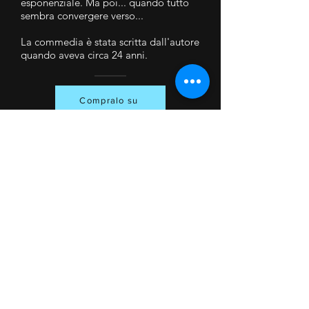
esponenziale. Ma poi... quando tutto
sembra convergere verso...
La commedia è stata scritta dall'autore
quando aveva circa 24 anni.
Compralo su
SeaTown Investigation
“SeaTown Investigation”, baseado no
curta de mesmo nome realizado em 2013
pela Compagnia Teatrale Fantasma e
dirigido pelo mesmo autor, Daniele
Antonio Battaglia, é a história de um
detetive chamado para investigar o
suposto desaparecimento de um jovem
cientista. Entre o profissionalismo e o