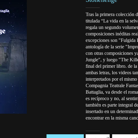
Tras la primera colección 
titulada “La vida en la sel
regala un segundo volumen
composiciones inéditas real
excepciones son "Fulgida H
antología de la serie "Impr
con otras composiciones ya
Jungle", y luego "The Kill
final del primer libro. de
ambas letras, los videos ta
interpretados por el mismo 
Compagnia Teatrale Fantas
Battaglia, va desde el rom
es recíproco y no, al senti
también es parte integral d
insertado en un determinad
encontrar en la misma canci