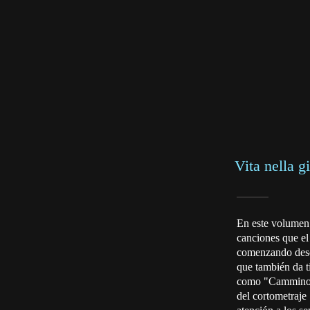
Vita nella g
En este volumen
canciones que el 
comenzando desd
que también da tí
como "Cammino c
del cortometraje