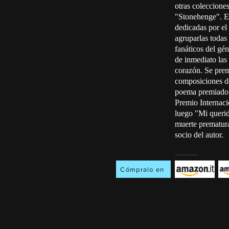
otras coleccione
"Stonehenge". En
dedicadas por el 
agruparlas todas
fanáticos del gé
de inmediato las
corazón. Se prem
composiciones de
poema premiado 
Premio Internac
luego "Mi querid
muerte prematura
socio del autor.
Cómpralo en