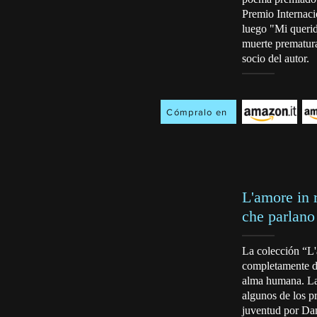
Premio Internac
luego "Mi querid
muerte prematura
socio del autor.
Cómpralo en
L'amore in 
che parlano
La colección “L
completamente de
alma humana. Las
algunos de los p
juventud por Dan