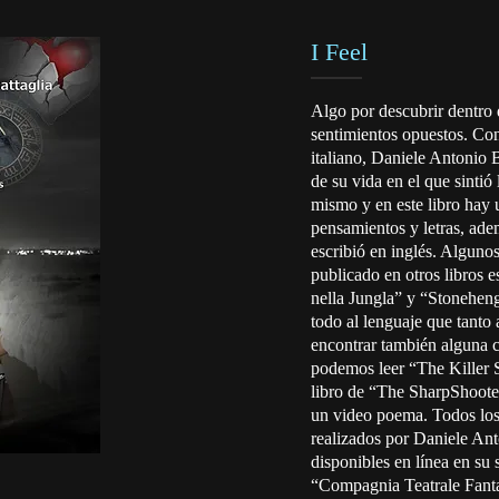
I Feel
Algo por descubrir dentro 
sentimientos opuestos. Con 
italiano, Daniele Antonio B
de su vida en el que sintió 
mismo y en este libro hay 
pensamientos y letras, ad
escribió en inglés. Alguno
publicado en otros libros e
nella Jungla” y “Stoneheng
todo al lenguaje que tanto 
encontrar también alguna 
podemos leer “The Killer S
libro de “The SharpShooter
un video poema. Todos los
realizados por Daniele Ant
disponibles en línea en su s
“Compagnia Teatrale Fant