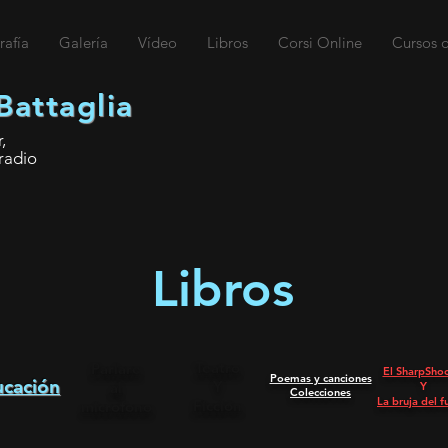
rafía
Galería
Vídeo
Libros
Corsi Online
Cursos o
Battaglia
,
radio
Libros
Teatro
Parlare
El SharpSho
Poemas y canciones
cación
Y
al
Y
Colecciones
La bruja del 
Ficción
microfono