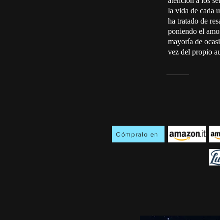
atención a los s
la vida de cada 
ha tratado de resa
poniendo el amor
mayoría de ocasio
vez del propio au
Cómpralo en