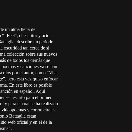
de un alma llena de
"I Feel", el escritor y actor
attaglia, describe un período
la oscuridad tan cerca de sí
una colección sobre sus nuevos
emás de todos los demás que
s poemas y canciones ya se han
scritos por el autor, como “Vita
e”, pero esta vez quiso enfocar
ama. En este libro es posible
canción en español. Aquí
ense” escrito para el primer
” y para el cual se ha realizado
 videopoemas y cortometrajes
onio Battaglia están
itio web oficial y en el de la
asma”.