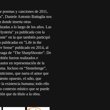
de poemas y canciones de 2011,
va”, Daniele Antonio Battaglia nos
 donde inserta otras
izadas a lo largo de los años. Las
ysteria" ya publicada con la
onte" en la que también participó
 publicadas en "Life in the
er Sense" publicado en 2014, al
 la saga de “The SharpShooter”. De
mbién fueron realizados e
autor en representación de la
ma. Incluso en “Stonehenge”,
anticismo, que narra el amor que
miento opuesto, el odio, que
e la existencia humana; todo ello
o contexto místico que se puede
ón que da título a la obra.