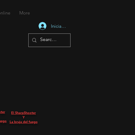
nline
More
Iniciar sesión
oter
El SharpShooter
Y
fuego
La bruja del fuego