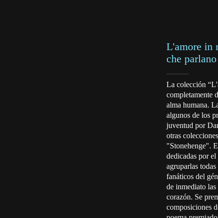
L'amore in 
che parlano
La colección “L
completamente de
alma humana. Las
algunos de los p
juventud por Dan
otras coleccione
"Stonehenge". En
dedicadas por el 
agruparlas todas
fanáticos del gé
de inmediato las
corazón. Se prem
composiciones de
poema premiado 