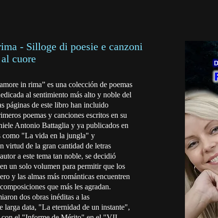
rima - Silloge di poesie e canzoni
 al cuore
'amore in rima” es una colección de poemas
dicada al sentimiento más alto y noble del
 páginas de este libro han incluido
rimeros poemas y canciones escritos en su
iele Antonio Battaglia y ya publicados en
s como "La vida en la jungla" y
 virtud de la gran cantidad de letras
autor a este tema tan noble, se decidió
 en un solo volumen para permitir que los
nero y las almas más románticas encuentren
 composiciones que más les agradan.
iaron dos obras inéditas a las
 larga data, "La eternidad de un instante",
con el "Informe de Mérito" en el "VII