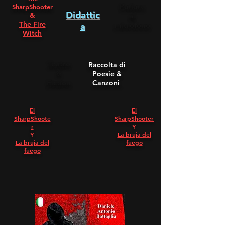
Parlare
SharpShooter
Didattic
&
al
The Fire
microfono
a
Witch
Teatro
Raccolta di
&
Poesie &
Fiction
Canzoni
El
El
SharpShoote
SharpShooter
r
Y
Y
La bruja del
La bruja del
fuego
fuego