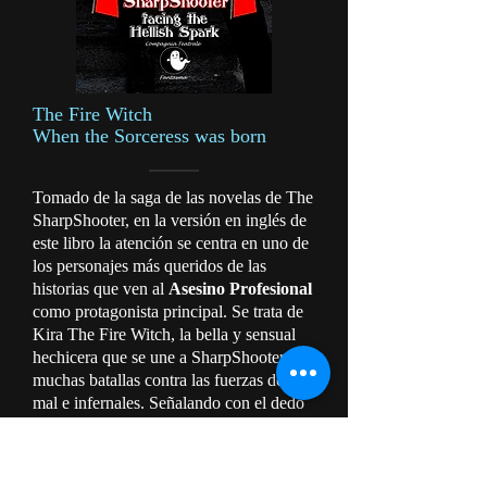
The Fire Witch
When the Sorceress was born
Tomado de la saga de las novelas de The
SharpShooter, en la versión en inglés de
este libro la atención se centra en uno de
los personajes más queridos de las
historias que ven al
Asesino Profesional
como protagonista principal. Se trata de
Kira The Fire Witch, la bella y sensual
hechicera que se une a SharpShooter en
muchas batallas contra las fuerzas del
mal e infernales. Señalando con el dedo
los orígenes del personaje femenino
nacido en Rusia, contamos, en detalle,
las vicisitudes de la joven
Kira