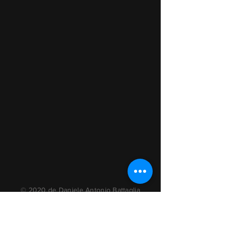
© 2020 de Daniele Antonio Battaglia
Rugantino7 & Cybernet Technology
danielebattaglia@globalshow.net