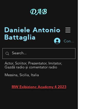
Daniele Antonio
Battaglia
Conectează-te
Actor, Scriitor, Prezentator, Imitator,
Gazdă radio și comentator radio
Messina, Sicilia, Italia
RIW Esibizione Academy 4 2023